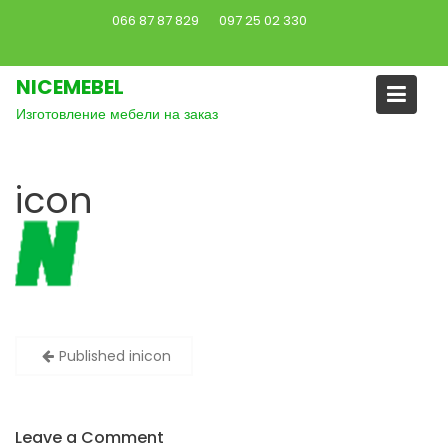
S
066 87 87 829
097 25 02 330
k
i
NICEMEBEL
p
t
Изготовление мебели на заказ
o
c
o
icon
n
t
e
n
t
Published in
icon
Н
а
в
Leave a Comment