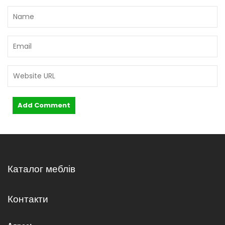
с
і
в
Каталог меблів
Контакти