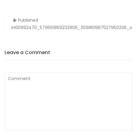
Published
Н
in
60992470_579561859232906_309861987527950336_o
а
в
і
Leave a Comment
г
а
ц
і
я
з
а
п
и