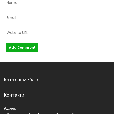
с
і
в
Каталог меблів
Контакти
Адрес: