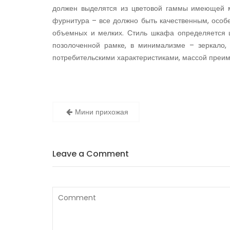
должен выделятся из цветовой гаммы имеющей м
фурнитура – все должно быть качественным, особ
объемных и мелких. Стиль шкафа определяется ц
позолоченной рамке, в минимализме – зеркало,
потребительскими характеристиками, массой преи
Мини прихожая
Н
а
в
Leave a Comment
и
г
а
ц
и