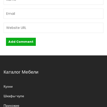
и
с
я
м
Каталог Мебели
Кухни
Шкафы-купе
Прихожие