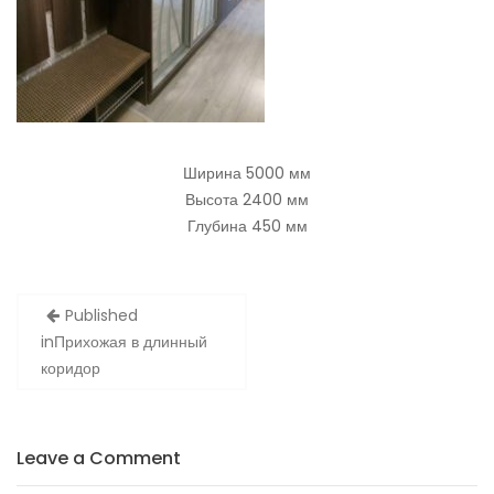
Ширина 5000 мм
Высота 2400 мм
Глубина 450 мм
Published
Н
in
Прихожая в длинный
а
коридор
в
и
г
Leave a Comment